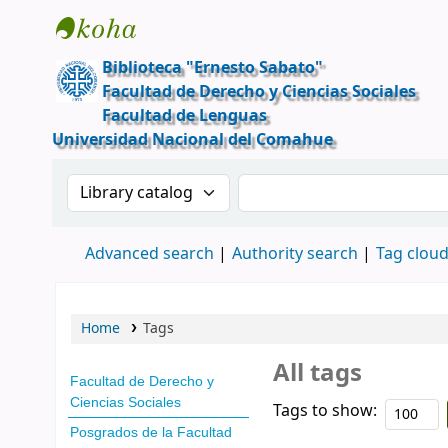
Ernesto Sabato
Biblioteca "Ernesto Sabato"
Facultad de Derecho y Ciencias Sociales
Facultad de Lenguas
Universidad Nacional del Comahue
Search the catalog by:
Search the catalog
Advanced search
Authority search
Tag clou
Home
Tags
All tags
Facultad de Derecho y
Ciencias Sociales
Tags to show:
Posgrados de la Facultad